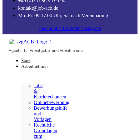
+49 (0)355 86 95 95 90
kontakt@job-acb.de
Mo.-Fr. 09-17:00 Uhr, Sa. nach Vereinbarung
Facebook-f
Linkedin
Instagram
Agentur für Arbeitgeber und Arbeitnehmer
Start
Arbeitnehmer
Jobs
&
Karrierechancen
Onlinebewerbung
Bewerbungshilfe
und
Vorlagen
Rechtliche
Grundlagen
zum