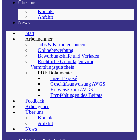
Über uns
Kontakt
Anfahrt
News
Start
Arbeitnehmer
Jobs & Karrierechancen
Onlinebewerbung
Bewerbungshilfe und Vorlagen
Rechtliche Grundlagen zum
Vermittlungsgutschein
PDF Dokumente
unser Exposé
Geschäftsanweisung AVGS
Hinweise zum AVGS
Empfehlungen des Beirats
Feedback
Arbeitgeber
Über uns
Kontakt
Anfahrt
News