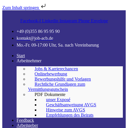
Zum Inhalt springen
Facebook-f
Linkedin
Instagram
Phone
Envelope
+49 (0)355 86 95 95 90
kontakt@job-acb.de
Mo.-Fr. 09-17:00 Uhr, Sa. nach Vereinbarung
Start
Arbeitnehmer
Jobs & Karrierechancen
Onlinebewerbung
Bewerbungshilfe und Vorlagen
Rechtliche Grundlagen zum
Vermittlungsgutschein
PDF Dokumente
unser Exposé
Geschäftsanweisung AVGS
Hinweise zum AVGS
Empfehlungen des Beirats
Feedback
Arbeitgeber