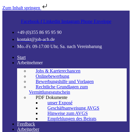
Zum Inhalt springen
Facebook-f
Linkedin
Instagram
Phone
Envelope
+49 (0)355 86 95 95 90
kontakt@job-acb.de
Mo.-Fr. 09-17:00 Uhr, Sa. nach Vereinbarung
Start
Arbeitnehmer
Jobs & Karrierechancen
Onlinebewerbung
Bewerbungshilfe und Vorlagen
Rechtliche Grundlagen zum
Vermittlungsgutschein
PDF Dokumente
unser Exposé
Geschäftsanweisung AVGS
Hinweise zum AVGS
Empfehlungen des Beirats
Feedback
Arbeitgeber