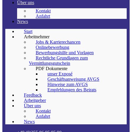
Über uns
Kontakt
Anfahrt
News
Start
Arbeitnehmer
Jobs & Karrierechancen
Onlinebewerbung
Bewerbungshilfe und Vorlagen
Rechtliche Grundlagen zum
Vermittlungsgutschein
PDF Dokumente
unser Exposé
Geschäftsanweisung AVGS
Hinweise zum AVGS
Empfehlungen des Beirats
Feedback
Arbeitgeber
Über uns
Kontakt
Anfahrt
News