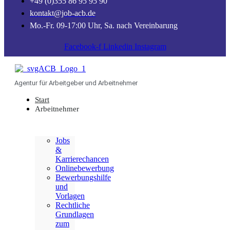
+49 (0)355 86 95 95 90
kontakt@job-acb.de
Mo.-Fr. 09-17:00 Uhr, Sa. nach Vereinbarung
Facebook-f
Linkedin
Instagram
Agentur für Arbeitgeber und Arbeitnehmer
Start
Arbeitnehmer
Jobs
&
Karrierechancen
Onlinebewerbung
Bewerbungshilfe
und
Vorlagen
Rechtliche
Grundlagen
zum