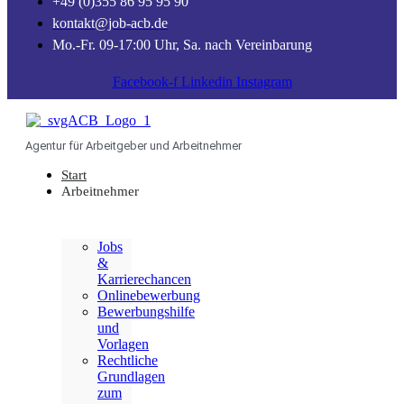
+49 (0)355 86 95 95 90
kontakt@job-acb.de
Mo.-Fr. 09-17:00 Uhr, Sa. nach Vereinbarung
Facebook-f
Linkedin
Instagram
Agentur für Arbeitgeber und Arbeitnehmer
Start
Arbeitnehmer
Jobs
&
Karrierechancen
Onlinebewerbung
Bewerbungshilfe
und
Vorlagen
Rechtliche
Grundlagen
zum