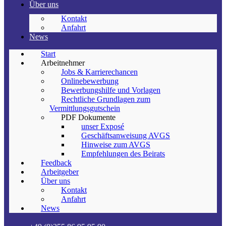
Über uns
Kontakt
Anfahrt
News
Start
Arbeitnehmer
Jobs & Karrierechancen
Onlinebewerbung
Bewerbungshilfe und Vorlagen
Rechtliche Grundlagen zum
Vermittlungsgutschein
PDF Dokumente
unser Exposé
Geschäftsanweisung AVGS
Hinweise zum AVGS
Empfehlungen des Beirats
Feedback
Arbeitgeber
Über uns
Kontakt
Anfahrt
News