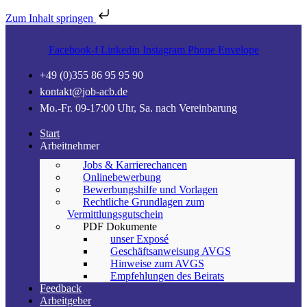
Zum Inhalt springen
Facebook-f
Linkedin
Instagram
Phone
Envelope
+49 (0)355 86 95 95 90
kontakt@job-acb.de
Mo.-Fr. 09-17:00 Uhr, Sa. nach Vereinbarung
Start
Arbeitnehmer
Jobs & Karrierechancen
Onlinebewerbung
Bewerbungshilfe und Vorlagen
Rechtliche Grundlagen zum
Vermittlungsgutschein
PDF Dokumente
unser Exposé
Geschäftsanweisung AVGS
Hinweise zum AVGS
Empfehlungen des Beirats
Feedback
Arbeitgeber