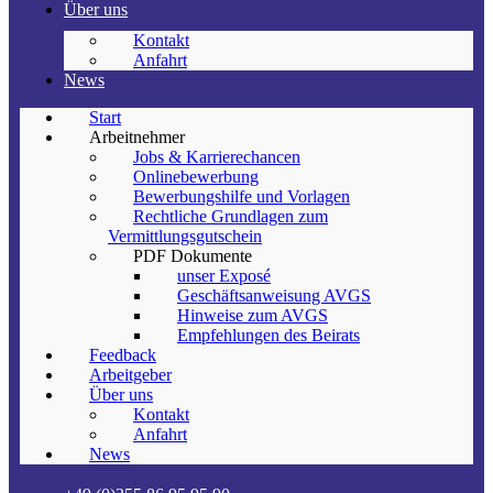
Über uns
Kontakt
Anfahrt
News
Start
Arbeitnehmer
Jobs & Karrierechancen
Onlinebewerbung
Bewerbungshilfe und Vorlagen
Rechtliche Grundlagen zum
Vermittlungsgutschein
PDF Dokumente
unser Exposé
Geschäftsanweisung AVGS
Hinweise zum AVGS
Empfehlungen des Beirats
Feedback
Arbeitgeber
Über uns
Kontakt
Anfahrt
News