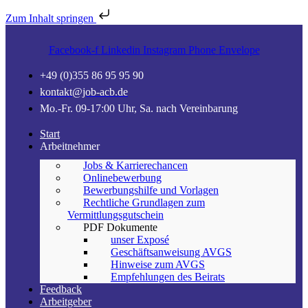
Zum Inhalt springen
Facebook-f
Linkedin
Instagram
Phone
Envelope
+49 (0)355 86 95 95 90
kontakt@job-acb.de
Mo.-Fr. 09-17:00 Uhr, Sa. nach Vereinbarung
Start
Arbeitnehmer
Jobs & Karrierechancen
Onlinebewerbung
Bewerbungshilfe und Vorlagen
Rechtliche Grundlagen zum
Vermittlungsgutschein
PDF Dokumente
unser Exposé
Geschäftsanweisung AVGS
Hinweise zum AVGS
Empfehlungen des Beirats
Feedback
Arbeitgeber