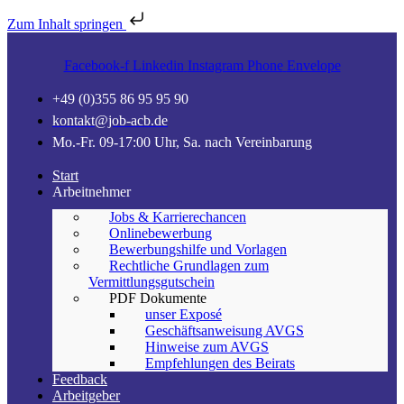
Zum Inhalt springen
Facebook-f
Linkedin
Instagram
Phone
Envelope
+49 (0)355 86 95 95 90
kontakt@job-acb.de
Mo.-Fr. 09-17:00 Uhr, Sa. nach Vereinbarung
Start
Arbeitnehmer
Jobs & Karrierechancen
Onlinebewerbung
Bewerbungshilfe und Vorlagen
Rechtliche Grundlagen zum
Vermittlungsgutschein
PDF Dokumente
unser Exposé
Geschäftsanweisung AVGS
Hinweise zum AVGS
Empfehlungen des Beirats
Feedback
Arbeitgeber