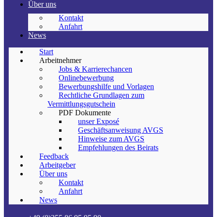
Über uns
Kontakt
Anfahrt
News
Start
Arbeitnehmer
Jobs & Karrierechancen
Onlinebewerbung
Bewerbungshilfe und Vorlagen
Rechtliche Grundlagen zum
Vermittlungsgutschein
PDF Dokumente
unser Exposé
Geschäftsanweisung AVGS
Hinweise zum AVGS
Empfehlungen des Beirats
Feedback
Arbeitgeber
Über uns
Kontakt
Anfahrt
News