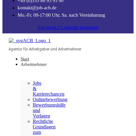
+49 (0)355 86 95 95 90
kontakt@job-acb.de
Mo.-Fr. 09-17:00 Uhr, Sa. nach Vereinbarung
Facebook-f
Linkedin
Instagram
Agentur für Arbeitgeber und Arbeitnehmer
Start
Arbeitnehmer
Jobs
&
Karrierechancen
Onlinebewerbung
Bewerbungshilfe
und
Vorlagen
Rechtliche
Grundlagen
zum