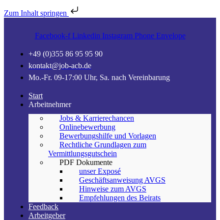
Zum Inhalt springen
Facebook-f
Linkedin
Instagram
Phone
Envelope
+49 (0)355 86 95 95 90
kontakt@job-acb.de
Mo.-Fr. 09-17:00 Uhr, Sa. nach Vereinbarung
Start
Arbeitnehmer
Jobs & Karrierechancen
Onlinebewerbung
Bewerbungshilfe und Vorlagen
Rechtliche Grundlagen zum
Vermittlungsgutschein
PDF Dokumente
unser Exposé
Geschäftsanweisung AVGS
Hinweise zum AVGS
Empfehlungen des Beirats
Feedback
Arbeitgeber