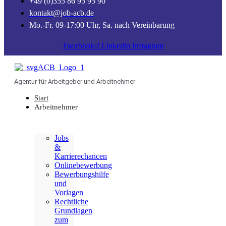
+49 (0)355 86 95 95 90
kontakt@job-acb.de
Mo.-Fr. 09-17:00 Uhr, Sa. nach Vereinbarung
Facebook-f
Linkedin
Instagram
Agentur für Arbeitgeber und Arbeitnehmer
Start
Arbeitnehmer
Jobs
&
Karrierechancen
Onlinebewerbung
Bewerbungshilfe
und
Vorlagen
Rechtliche
Grundlagen
zum