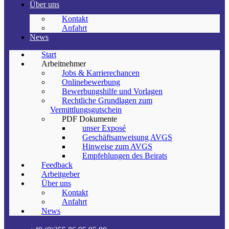
Über uns
Kontakt
Anfahrt
News
Start
Arbeitnehmer
Jobs & Karrierechancen
Onlinebewerbung
Bewerbungshilfe und Vorlagen
Rechtliche Grundlagen zum
Vermittlungsgutschein
PDF Dokumente
unser Exposé
Geschäftsanweisung AVGS
Hinweise zum AVGS
Empfehlungen des Beirats
Feedback
Arbeitgeber
Über uns
Kontakt
Anfahrt
News