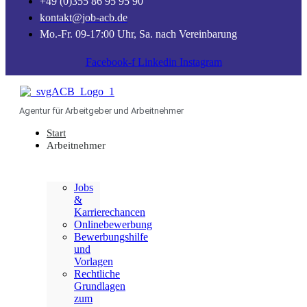
+49 (0)355 86 95 95 90
kontakt@job-acb.de
Mo.-Fr. 09-17:00 Uhr, Sa. nach Vereinbarung
Facebook-f
Linkedin
Instagram
Agentur für Arbeitgeber und Arbeitnehmer
Start
Arbeitnehmer
Jobs
&
Karrierechancen
Onlinebewerbung
Bewerbungshilfe
und
Vorlagen
Rechtliche
Grundlagen
zum