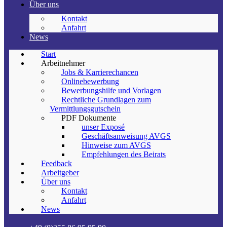
Über uns
Kontakt
Anfahrt
News
Start
Arbeitnehmer
Jobs & Karrierechancen
Onlinebewerbung
Bewerbungshilfe und Vorlagen
Rechtliche Grundlagen zum
Vermittlungsgutschein
PDF Dokumente
unser Exposé
Geschäftsanweisung AVGS
Hinweise zum AVGS
Empfehlungen des Beirats
Feedback
Arbeitgeber
Über uns
Kontakt
Anfahrt
News