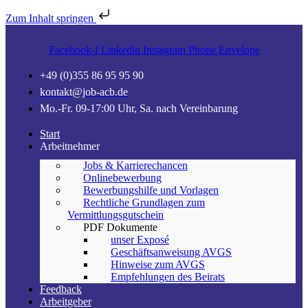
Zum Inhalt springen
Facebook-f
Linkedin
Instagram
Phone
Envelope
+49 (0)355 86 95 95 90
kontakt@job-acb.de
Mo.-Fr. 09-17:00 Uhr, Sa. nach Vereinbarung
Start
Arbeitnehmer
Jobs & Karrierechancen
Onlinebewerbung
Bewerbungshilfe und Vorlagen
Rechtliche Grundlagen zum
Vermittlungsgutschein
PDF Dokumente
unser Exposé
Geschäftsanweisung AVGS
Hinweise zum AVGS
Empfehlungen des Beirats
Feedback
Arbeitgeber