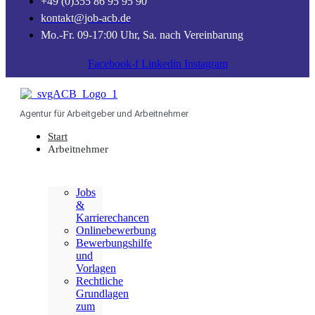
+49 (0)355 86 95 95 90
kontakt@job-acb.de
Mo.-Fr. 09-17:00 Uhr, Sa. nach Vereinbarung
Facebook-f
Linkedin
Instagram
Agentur für Arbeitgeber und Arbeitnehmer
Start
Arbeitnehmer
Jobs
&
Karrierechancen
Onlinebewerbung
Bewerbungshilfe
und
Vorlagen
Rechtliche
Grundlagen
zum