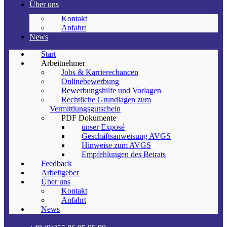
Über uns
Kontakt
Anfahrt
News
Start
Arbeitnehmer
Jobs & Karrierechancen
Onlinebewerbung
Bewerbungshilfe und Vorlagen
Rechtliche Grundlagen zum
Vermittlungsgutschein
PDF Dokumente
unser Exposé
Geschäftsanweisung AVGS
Hinweise zum AVGS
Empfehlungen des Beirats
Feedback
Arbeitgeber
Über uns
Kontakt
Anfahrt
News