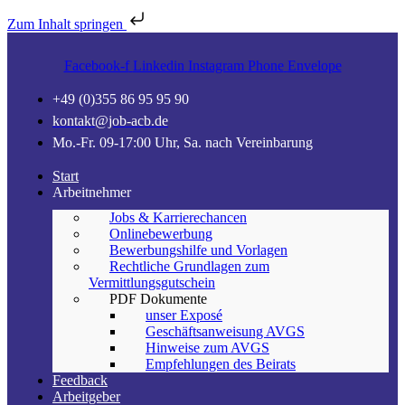
Zum Inhalt springen
Facebook-f
Linkedin
Instagram
Phone
Envelope
+49 (0)355 86 95 95 90
kontakt@job-acb.de
Mo.-Fr. 09-17:00 Uhr, Sa. nach Vereinbarung
Start
Arbeitnehmer
Jobs & Karrierechancen
Onlinebewerbung
Bewerbungshilfe und Vorlagen
Rechtliche Grundlagen zum
Vermittlungsgutschein
PDF Dokumente
unser Exposé
Geschäftsanweisung AVGS
Hinweise zum AVGS
Empfehlungen des Beirats
Feedback
Arbeitgeber