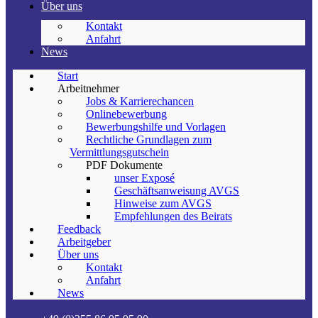
Über uns
Kontakt
Anfahrt
News
Start
Arbeitnehmer
Jobs & Karrierechancen
Onlinebewerbung
Bewerbungshilfe und Vorlagen
Rechtliche Grundlagen zum
Vermittlungsgutschein
PDF Dokumente
unser Exposé
Geschäftsanweisung AVGS
Hinweise zum AVGS
Empfehlungen des Beirats
Feedback
Arbeitgeber
Über uns
Kontakt
Anfahrt
News