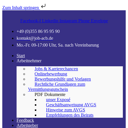
Zum Inhalt springen
Facebook-f
Linkedin
Instagram
Phone
Envelope
+49 (0)355 86 95 95 90
kontakt@job-acb.de
Mo.-Fr. 09-17:00 Uhr, Sa. nach Vereinbarung
Start
Arbeitnehmer
Jobs & Karrierechancen
Onlinebewerbung
Bewerbungshilfe und Vorlagen
Rechtliche Grundlagen zum
Vermittlungsgutschein
PDF Dokumente
unser Exposé
Geschäftsanweisung AVGS
Hinweise zum AVGS
Empfehlungen des Beirats
Feedback
Arbeitgeber