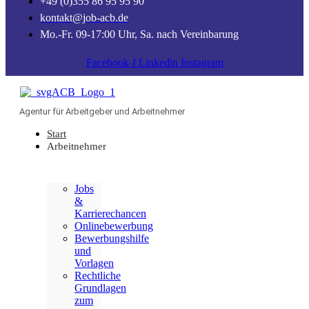
+49 (0)355 86 95 95 90
kontakt@job-acb.de
Mo.-Fr. 09-17:00 Uhr, Sa. nach Vereinbarung
Facebook-f
Linkedin
Instagram
Agentur für Arbeitgeber und Arbeitnehmer
Start
Arbeitnehmer
Jobs
&
Karrierechancen
Onlinebewerbung
Bewerbungshilfe
und
Vorlagen
Rechtliche
Grundlagen
zum