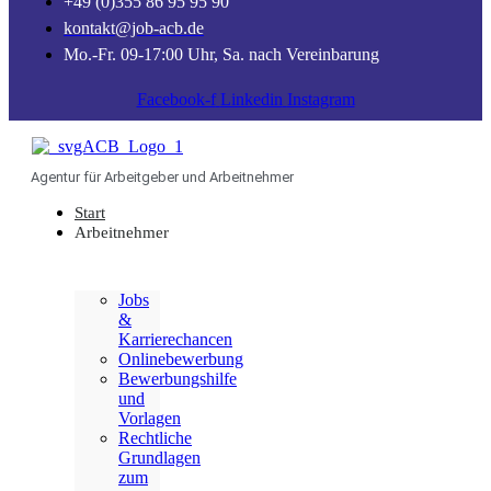
+49 (0)355 86 95 95 90
kontakt@job-acb.de
Mo.-Fr. 09-17:00 Uhr, Sa. nach Vereinbarung
Facebook-f
Linkedin
Instagram
Agentur für Arbeitgeber und Arbeitnehmer
Start
Arbeitnehmer
Jobs
&
Karrierechancen
Onlinebewerbung
Bewerbungshilfe
und
Vorlagen
Rechtliche
Grundlagen
zum