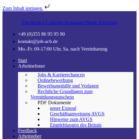
Zum Inhalt springen
Facebook-f
Linkedin
Instagram
Phone
Envelope
+49 (0)355 86 95 95 90
kontakt@job-acb.de
Mo.-Fr. 09-17:00 Uhr, Sa. nach Vereinbarung
Start
Arbeitnehmer
Jobs & Karrierechancen
Onlinebewerbung
Bewerbungshilfe und Vorlagen
Rechtliche Grundlagen zum
Vermittlungsgutschein
PDF Dokumente
unser Exposé
Geschäftsanweisung AVGS
Hinweise zum AVGS
Empfehlungen des Beirats
Feedback
Arbeitgeber