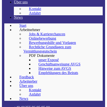
Über uns
Kontakt
Anfahrt
News
Start
Arbeitnehmer
Jobs & Karrierechancen
Onlinebewerbung
Bewerbungshilfe und Vorlagen
Rechtliche Grundlagen zum
Vermittlungsgutschein
PDF Dokumente
unser Exposé
Geschäftsanweisung AVGS
Hinweise zum AVGS
Empfehlungen des Beirats
Feedback
Arbeitgeber
Über uns
Kontakt
Anfahrt
News