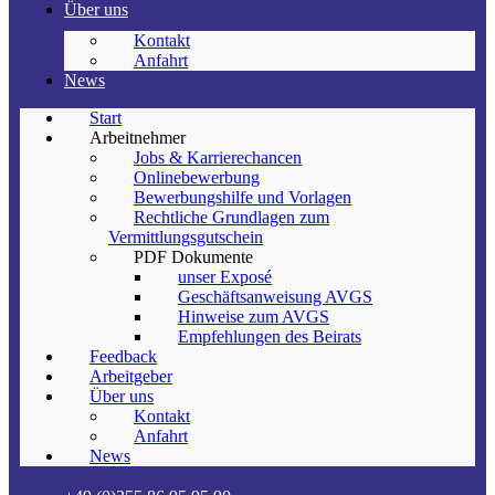
Über uns
Kontakt
Anfahrt
News
Start
Arbeitnehmer
Jobs & Karrierechancen
Onlinebewerbung
Bewerbungshilfe und Vorlagen
Rechtliche Grundlagen zum
Vermittlungsgutschein
PDF Dokumente
unser Exposé
Geschäftsanweisung AVGS
Hinweise zum AVGS
Empfehlungen des Beirats
Feedback
Arbeitgeber
Über uns
Kontakt
Anfahrt
News