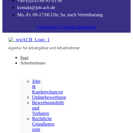
+49 (0)355 86 95 95 90
kontakt@job-acb.de
Mo.-Fr. 09-17:00 Uhr, Sa. nach Vereinbarung
Facebook-f
Linkedin
Instagram
Agentur für Arbeitgeber und Arbeitnehmer
Start
Arbeitnehmer
Jobs
&
Karrierechancen
Onlinebewerbung
Bewerbungshilfe
und
Vorlagen
Rechtliche
Grundlagen
zum