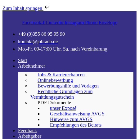
Zum Inhalt springen
Facebook-f
Linkedin
Instagram
Phone
Envelope
+49 (0)355 86 95 95 90
kontakt@job-acb.de
Mo.-Fr. 09-17:00 Uhr, Sa. nach Vereinbarung
Start
Arbeitnehmer
Jobs & Karrierechancen
Onlinebewerbung
Bewerbungshilfe und Vorlagen
Rechtliche Grundlagen zum
Vermittlungsgutschein
PDF Dokumente
unser Exposé
Geschäftsanweisung AVGS
Hinweise zum AVGS
Empfehlungen des Beirats
Feedback
Arbeitgeber