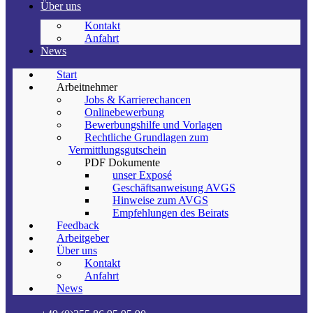
Über uns
Kontakt
Anfahrt
News
Start
Arbeitnehmer
Jobs & Karrierechancen
Onlinebewerbung
Bewerbungshilfe und Vorlagen
Rechtliche Grundlagen zum
Vermittlungsgutschein
PDF Dokumente
unser Exposé
Geschäftsanweisung AVGS
Hinweise zum AVGS
Empfehlungen des Beirats
Feedback
Arbeitgeber
Über uns
Kontakt
Anfahrt
News