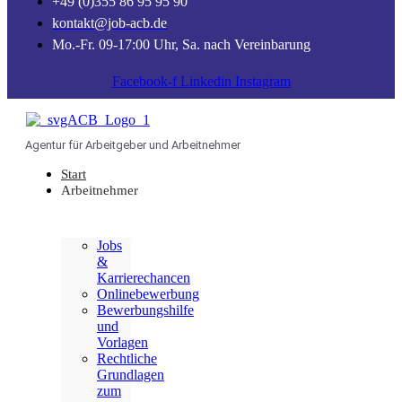
+49 (0)355 86 95 95 90
kontakt@job-acb.de
Mo.-Fr. 09-17:00 Uhr, Sa. nach Vereinbarung
Facebook-f
Linkedin
Instagram
Agentur für Arbeitgeber und Arbeitnehmer
Start
Arbeitnehmer
Jobs
&
Karrierechancen
Onlinebewerbung
Bewerbungshilfe
und
Vorlagen
Rechtliche
Grundlagen
zum