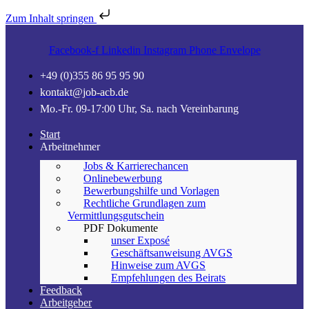
Zum Inhalt springen
Facebook-f
Linkedin
Instagram
Phone
Envelope
+49 (0)355 86 95 95 90
kontakt@job-acb.de
Mo.-Fr. 09-17:00 Uhr, Sa. nach Vereinbarung
Start
Arbeitnehmer
Jobs & Karrierechancen
Onlinebewerbung
Bewerbungshilfe und Vorlagen
Rechtliche Grundlagen zum
Vermittlungsgutschein
PDF Dokumente
unser Exposé
Geschäftsanweisung AVGS
Hinweise zum AVGS
Empfehlungen des Beirats
Feedback
Arbeitgeber