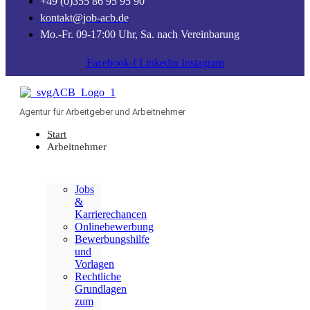
+49 (0)355 86 95 95 90
kontakt@job-acb.de
Mo.-Fr. 09-17:00 Uhr, Sa. nach Vereinbarung
Facebook-f
Linkedin
Instagram
Agentur für Arbeitgeber und Arbeitnehmer
Start
Arbeitnehmer
Jobs
&
Karrierechancen
Onlinebewerbung
Bewerbungshilfe
und
Vorlagen
Rechtliche
Grundlagen
zum