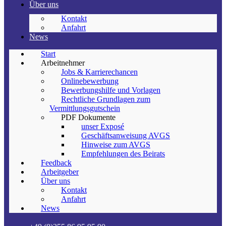
Über uns
Kontakt
Anfahrt
News
Start
Arbeitnehmer
Jobs & Karrierechancen
Onlinebewerbung
Bewerbungshilfe und Vorlagen
Rechtliche Grundlagen zum
Vermittlungsgutschein
PDF Dokumente
unser Exposé
Geschäftsanweisung AVGS
Hinweise zum AVGS
Empfehlungen des Beirats
Feedback
Arbeitgeber
Über uns
Kontakt
Anfahrt
News