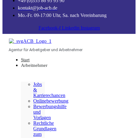
+49 (0)355 86 95 95 90
kontakt@job-acb.de
Mo.-Fr. 09-17:00 Uhr, Sa. nach Vereinbarung
Facebook-f
Linkedin
Instagram
Agentur für Arbeitgeber und Arbeitnehmer
Start
Arbeitnehmer
Jobs
&
Karrierechancen
Onlinebewerbung
Bewerbungshilfe
und
Vorlagen
Rechtliche
Grundlagen
zum