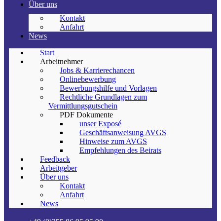
Über uns
Kontakt
Anfahrt
News
Start
Arbeitnehmer
Jobs & Karrierechancen
Onlinebewerbung
Bewerbungshilfe und Vorlagen
Rechtliche Grundlagen zum
Vermittlungsgutschein
PDF Dokumente
unser Exposé
Geschäftsanweisung AVGS
Hinweise zum AVGS
Empfehlungen des Beirats
Feedback
Arbeitgeber
Über uns
Kontakt
Anfahrt
News