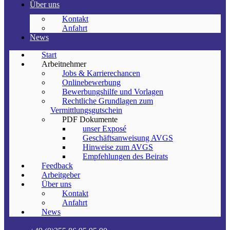
Über uns
Kontakt
Anfahrt
News
Start
Arbeitnehmer
Jobs & Karrierechancen
Onlinebewerbung
Bewerbungshilfe und Vorlagen
Rechtliche Grundlagen zum
Vermittlungsgutschein
PDF Dokumente
unser Exposé
Geschäftsanweisung AVGS
Hinweise zum AVGS
Empfehlungen des Beirats
Feedback
Arbeitgeber
Über uns
Kontakt
Anfahrt
News