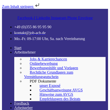
Zum Inhalt springen
Facebook-f
Linkedin
Instagram
Phone
Envelope
+49 (0)355 86 95 95 90
kontakt@job-acb.de
Mo.-Fr. 09-17:00 Uhr, Sa. nach Vereinbarung
Start
Arbeitnehmer
Jobs & Karrierechancen
Onlinebewerbung
Bewerbungshilfe und Vorlagen
Rechtliche Grundlagen zum
Vermittlungsgutschein
PDF Dokumente
unser Exposé
Geschäftsanweisung AVGS
Hinweise zum AVGS
Empfehlungen des Beirats
Feedback
Arbeitgeber