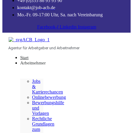
+49 (0)355 86 95 95 90
kontakt@job-acb.de
Mo.-Fr. 09-17:00 Uhr, Sa. nach Vereinbarung
Facebook-f
Linkedin
Instagram
Agentur für Arbeitgeber und Arbeitnehmer
Start
Arbeitnehmer
Jobs
&
Karrierechancen
Onlinebewerbung
Bewerbungshilfe
und
Vorlagen
Rechtliche
Grundlagen
zum