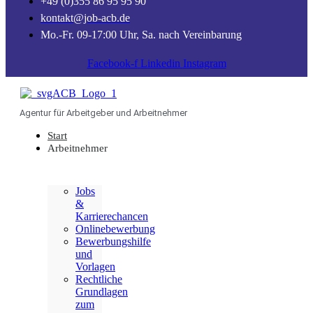
+49 (0)355 86 95 95 90
kontakt@job-acb.de
Mo.-Fr. 09-17:00 Uhr, Sa. nach Vereinbarung
Facebook-f
Linkedin
Instagram
Agentur für Arbeitgeber und Arbeitnehmer
Start
Arbeitnehmer
Jobs
&
Karrierechancen
Onlinebewerbung
Bewerbungshilfe
und
Vorlagen
Rechtliche
Grundlagen
zum