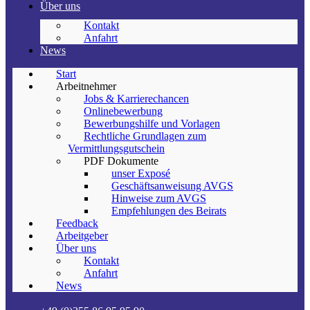
Über uns
Kontakt
Anfahrt
News
Start
Arbeitnehmer
Jobs & Karrierechancen
Onlinebewerbung
Bewerbungshilfe und Vorlagen
Rechtliche Grundlagen zum
Vermittlungsgutschein
PDF Dokumente
unser Exposé
Geschäftsanweisung AVGS
Hinweise zum AVGS
Empfehlungen des Beirats
Feedback
Arbeitgeber
Über uns
Kontakt
Anfahrt
News