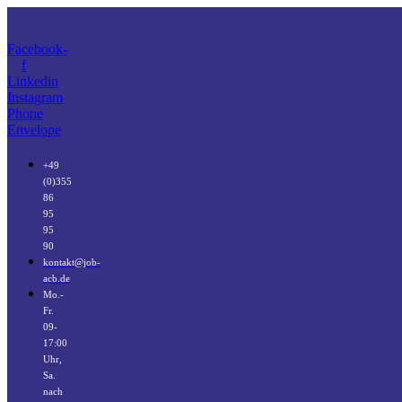
Facebook-
f
Linkedin
Instagram
Phone
Envelope
+49
(0)355
86
95
95
90
kontakt@job-
acb.de
Mo.-
Fr.
09-
17:00
Uhr,
Sa.
nach