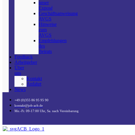
unser
Exposé
Geschäftsanweisung
AVGS
Hinweise
zum
AVGS
Empfehlungen
des
Beirats
Feedback
Arbeitgeber
Über
uns
Kontakt
Anfahrt
News
+49 (0)355 86 95 95 90
kontakt@job-acb.de
Mo.-Fr. 09-17:00 Uhr, Sa. nach Vereinbarung