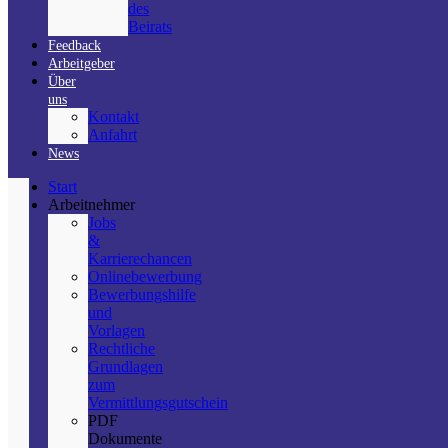
des
Beirats
Feedback
Arbeitgeber
Über
uns
Kontakt
Anfahrt
News
Start
Arbeitnehmer
Jobs
&
Karrierechancen
Onlinebewerbung
Bewerbungshilfe
und
Vorlagen
Rechtliche
Grundlagen
zum
Vermittlungsgutschein
PDF
Dokumente