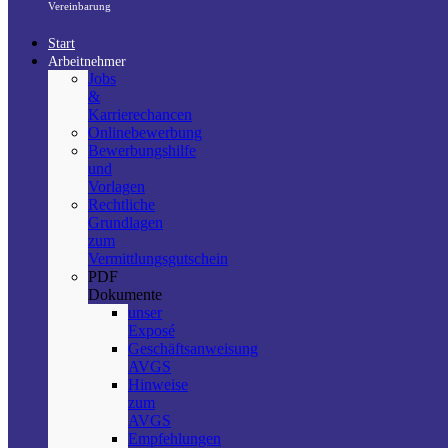
Vereinbarung
Start
Arbeitnehmer
Jobs
&
Karrierechancen
Onlinebewerbung
Bewerbungshilfe
und
Vorlagen
Rechtliche
Grundlagen
zum
Vermittlungsgutschein
PDF
Dokumente
unser
Exposé
Geschäftsanweisung
AVGS
Hinweise
zum
AVGS
Empfehlungen