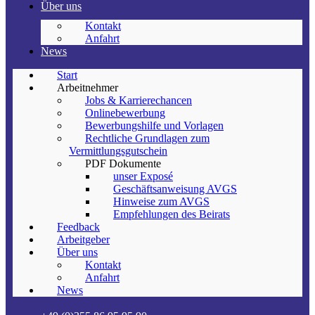
Über uns
Kontakt
Anfahrt
News
Start
Arbeitnehmer
Jobs & Karrierechancen
Onlinebewerbung
Bewerbungshilfe und Vorlagen
Rechtliche Grundlagen zum
Vermittlungsgutschein
PDF Dokumente
unser Exposé
Geschäftsanweisung AVGS
Hinweise zum AVGS
Empfehlungen des Beirats
Feedback
Arbeitgeber
Über uns
Kontakt
Anfahrt
News