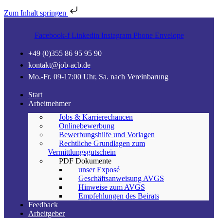
Zum Inhalt springen
Facebook-f
Linkedin
Instagram
Phone
Envelope
+49 (0)355 86 95 95 90
kontakt@job-acb.de
Mo.-Fr. 09-17:00 Uhr, Sa. nach Vereinbarung
Start
Arbeitnehmer
Jobs & Karrierechancen
Onlinebewerbung
Bewerbungshilfe und Vorlagen
Rechtliche Grundlagen zum
Vermittlungsgutschein
PDF Dokumente
unser Exposé
Geschäftsanweisung AVGS
Hinweise zum AVGS
Empfehlungen des Beirats
Feedback
Arbeitgeber