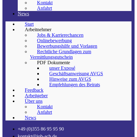
Kontakt
Anfahrt
News
Start
Arbeitnehmer
Jobs & Karrierechancen
Onlinebewerbung
Bewerbungshilfe und Vorlagen
Rechtliche Grundlagen zum
Vermittlungsgutschein
PDF Dokumente
unser Exposé
Geschäftsanweisung AVGS
Hinweise zum AVGS
Empfehlungen des Beirats
Feedback
Arbeitgeber
Über uns
Kontakt
Anfahrt
News
+49 (0)355 86 95 95 90
kontakt@job-acb.de