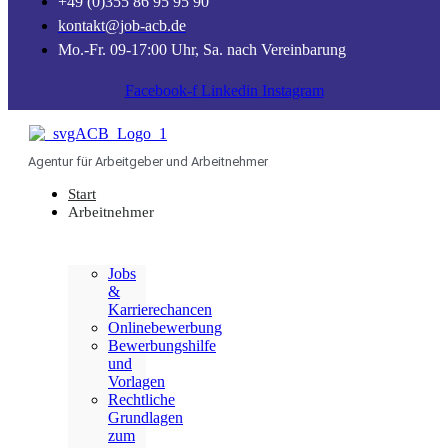
+49 (0)355 86 95 95 90
kontakt@job-acb.de
Mo.-Fr. 09-17:00 Uhr, Sa. nach Vereinbarung
Facebook-f
Linkedin
Instagram
Agentur für Arbeitgeber und Arbeitnehmer
Start
Arbeitnehmer
Jobs
&
Karrierechancen
Onlinebewerbung
Bewerbungshilfe
und
Vorlagen
Rechtliche
Grundlagen
zum