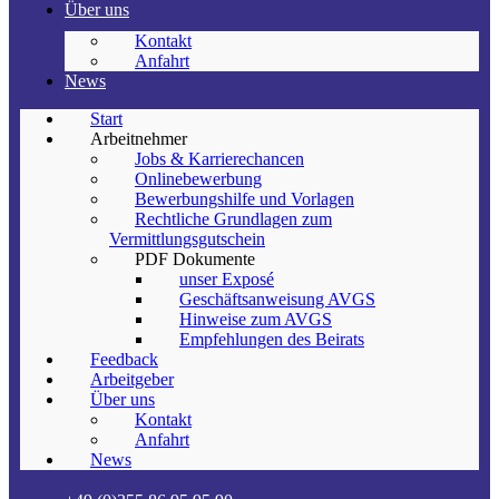
Über uns
Kontakt
Anfahrt
News
Start
Arbeitnehmer
Jobs & Karrierechancen
Onlinebewerbung
Bewerbungshilfe und Vorlagen
Rechtliche Grundlagen zum
Vermittlungsgutschein
PDF Dokumente
unser Exposé
Geschäftsanweisung AVGS
Hinweise zum AVGS
Empfehlungen des Beirats
Feedback
Arbeitgeber
Über uns
Kontakt
Anfahrt
News