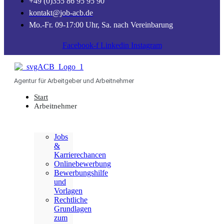
+49 (0)355 86 95 95 90
kontakt@job-acb.de
Mo.-Fr. 09-17:00 Uhr, Sa. nach Vereinbarung
Facebook-f
Linkedin
Instagram
Agentur für Arbeitgeber und Arbeitnehmer
Start
Arbeitnehmer
Jobs
&
Karrierechancen
Onlinebewerbung
Bewerbungshilfe
und
Vorlagen
Rechtliche
Grundlagen
zum