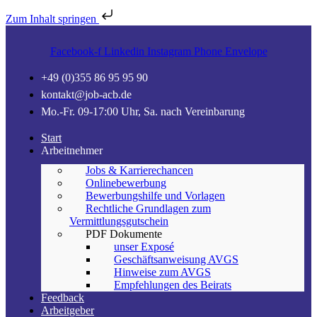
Zum Inhalt springen
Facebook-f
Linkedin
Instagram
Phone
Envelope
+49 (0)355 86 95 95 90
kontakt@job-acb.de
Mo.-Fr. 09-17:00 Uhr, Sa. nach Vereinbarung
Start
Arbeitnehmer
Jobs & Karrierechancen
Onlinebewerbung
Bewerbungshilfe und Vorlagen
Rechtliche Grundlagen zum
Vermittlungsgutschein
PDF Dokumente
unser Exposé
Geschäftsanweisung AVGS
Hinweise zum AVGS
Empfehlungen des Beirats
Feedback
Arbeitgeber