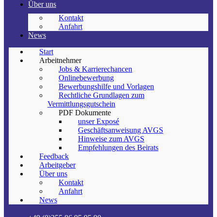
Über uns
Kontakt
Anfahrt
News
Start
Arbeitnehmer
Jobs & Karrierechancen
Onlinebewerbung
Bewerbungshilfe und Vorlagen
Rechtliche Grundlagen zum
Vermittlungsgutschein
PDF Dokumente
unser Exposé
Geschäftsanweisung AVGS
Hinweise zum AVGS
Empfehlungen des Beirats
Feedback
Arbeitgeber
Über uns
Kontakt
Anfahrt
News