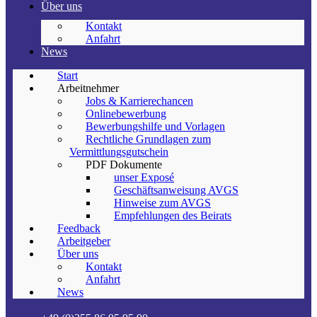
Über uns
Kontakt
Anfahrt
News
Start
Arbeitnehmer
Jobs & Karrierechancen
Onlinebewerbung
Bewerbungshilfe und Vorlagen
Rechtliche Grundlagen zum
Vermittlungsgutschein
PDF Dokumente
unser Exposé
Geschäftsanweisung AVGS
Hinweise zum AVGS
Empfehlungen des Beirats
Feedback
Arbeitgeber
Über uns
Kontakt
Anfahrt
News