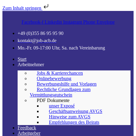
Zum Inhalt springen
Facebook-f
Linkedin
Instagram
Phone
Envelope
+49 (0)355 86 95 95 90
kontakt@job-acb.de
Mo.-Fr. 09-17:00 Uhr, Sa. nach Vereinbarung
Start
Arbeitnehmer
Jobs & Karrierechancen
Onlinebewerbung
Bewerbungshilfe und Vorlagen
Rechtliche Grundlagen zum
Vermittlungsgutschein
PDF Dokumente
unser Exposé
Geschäftsanweisung AVGS
Hinweise zum AVGS
Empfehlungen des Beirats
Feedback
Arbeitgeber