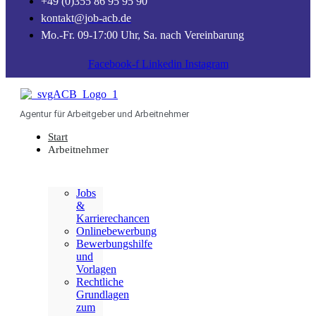
+49 (0)355 86 95 95 90
kontakt@job-acb.de
Mo.-Fr. 09-17:00 Uhr, Sa. nach Vereinbarung
Facebook-f
Linkedin
Instagram
Agentur für Arbeitgeber und Arbeitnehmer
Start
Arbeitnehmer
Jobs
&
Karrierechancen
Onlinebewerbung
Bewerbungshilfe
und
Vorlagen
Rechtliche
Grundlagen
zum