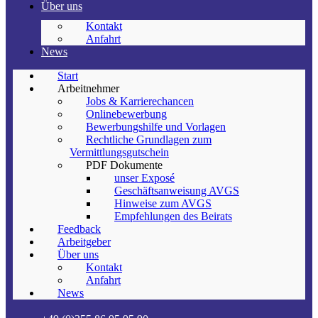
Über uns
Kontakt
Anfahrt
News
Start
Arbeitnehmer
Jobs & Karrierechancen
Onlinebewerbung
Bewerbungshilfe und Vorlagen
Rechtliche Grundlagen zum
Vermittlungsgutschein
PDF Dokumente
unser Exposé
Geschäftsanweisung AVGS
Hinweise zum AVGS
Empfehlungen des Beirats
Feedback
Arbeitgeber
Über uns
Kontakt
Anfahrt
News