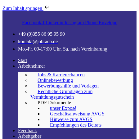
Zum Inhalt springen
Facebook-f
Linkedin
Instagram
Phone
Envelope
+49 (0)355 86 95 95 90
kontakt@job-acb.de
Mo.-Fr. 09-17:00 Uhr, Sa. nach Vereinbarung
Start
Arbeitnehmer
Jobs & Karrierechancen
Onlinebewerbung
Bewerbungshilfe und Vorlagen
Rechtliche Grundlagen zum
Vermittlungsgutschein
PDF Dokumente
unser Exposé
Geschäftsanweisung AVGS
Hinweise zum AVGS
Empfehlungen des Beirats
Feedback
Arbeitgeber