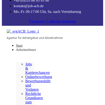
+49 (0)355 86 95 95 90
kontakt@job-acb.de
Mo.-Fr. 09-17:00 Uhr, Sa. nach Vereinbarung
Facebook-f
Linkedin
Instagram
Agentur für Arbeitgeber und Arbeitnehmer
Start
Arbeitnehmer
Jobs
&
Karrierechancen
Onlinebewerbung
Bewerbungshilfe
und
Vorlagen
Rechtliche
Grundlagen
zum