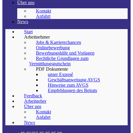
Über uns
Kontakt
Anfahrt
News
Start
Arbeitnehmer
Jobs & Karrierechancen
Onlinebewerbung
Bewerbungshilfe und Vorlagen
Rechtliche Grundlagen zum
Vermittlungsgutschein
PDF Dokumente
unser Exposé
Geschäftsanweisung AVGS
Hinweise zum AVGS
Empfehlungen des Beirats
Feedback
Arbeitgeber
Über uns
Kontakt
Anfahrt
News