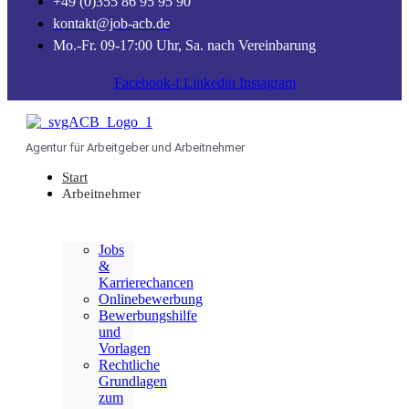
+49 (0)355 86 95 95 90
kontakt@job-acb.de
Mo.-Fr. 09-17:00 Uhr, Sa. nach Vereinbarung
Facebook-f
Linkedin
Instagram
Agentur für Arbeitgeber und Arbeitnehmer
Start
Arbeitnehmer
Jobs
&
Karrierechancen
Onlinebewerbung
Bewerbungshilfe
und
Vorlagen
Rechtliche
Grundlagen
zum