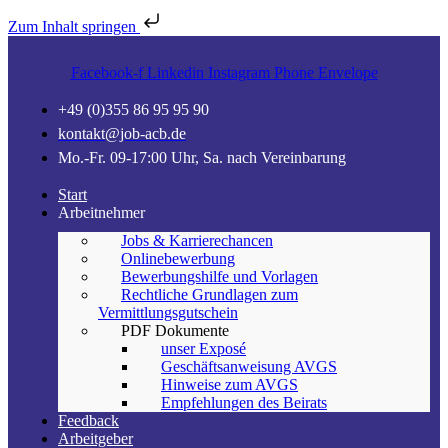
Zum Inhalt springen
Facebook-f
Linkedin
Instagram
Phone
Envelope
+49 (0)355 86 95 95 90
kontakt@job-acb.de
Mo.-Fr. 09-17:00 Uhr, Sa. nach Vereinbarung
Start
Arbeitnehmer
Jobs & Karrierechancen
Onlinebewerbung
Bewerbungshilfe und Vorlagen
Rechtliche Grundlagen zum
Vermittlungsgutschein
PDF Dokumente
unser Exposé
Geschäftsanweisung AVGS
Hinweise zum AVGS
Empfehlungen des Beirats
Feedback
Arbeitgeber