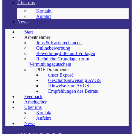
Über uns
Kontakt
Anfahrt
News
Start
Arbeitnehmer
Jobs & Karrierechancen
Onlinebewerbung
Bewerbungshilfe und Vorlagen
Rechtliche Grundlagen zum
Vermittlungsgutschein
PDF Dokumente
unser Exposé
Geschäftsanweisung AVGS
Hinweise zum AVGS
Empfehlungen des Beirats
Feedback
Arbeitgeber
Über uns
Kontakt
Anfahrt
News