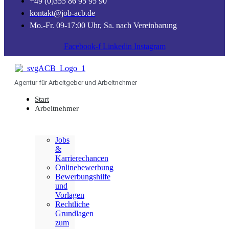
+49 (0)355 86 95 95 90
kontakt@job-acb.de
Mo.-Fr. 09-17:00 Uhr, Sa. nach Vereinbarung
Facebook-f
Linkedin
Instagram
Agentur für Arbeitgeber und Arbeitnehmer
Start
Arbeitnehmer
Jobs
&
Karrierechancen
Onlinebewerbung
Bewerbungshilfe
und
Vorlagen
Rechtliche
Grundlagen
zum