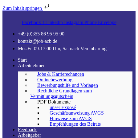
Zum Inhalt springen
Facebook-f
Linkedin
Instagram
Phone
Envelope
+49 (0)355 86 95 95 90
kontakt@job-acb.de
Mo.-Fr. 09-17:00 Uhr, Sa. nach Vereinbarung
Start
Arbeitnehmer
Jobs & Karrierechancen
Onlinebewerbung
Bewerbungshilfe und Vorlagen
Rechtliche Grundlagen zum
Vermittlungsgutschein
PDF Dokumente
unser Exposé
Geschäftsanweisung AVGS
Hinweise zum AVGS
Empfehlungen des Beirats
Feedback
Arbeitgeber