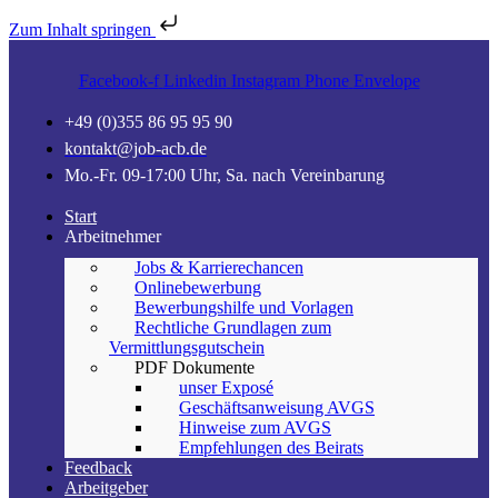
Zum Inhalt springen
Facebook-f
Linkedin
Instagram
Phone
Envelope
+49 (0)355 86 95 95 90
kontakt@job-acb.de
Mo.-Fr. 09-17:00 Uhr, Sa. nach Vereinbarung
Start
Arbeitnehmer
Jobs & Karrierechancen
Onlinebewerbung
Bewerbungshilfe und Vorlagen
Rechtliche Grundlagen zum
Vermittlungsgutschein
PDF Dokumente
unser Exposé
Geschäftsanweisung AVGS
Hinweise zum AVGS
Empfehlungen des Beirats
Feedback
Arbeitgeber