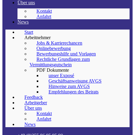
Über uns
Kontakt
Anfahrt
News
Start
Arbeitnehmer
Jobs & Karrierechancen
Onlinebewerbung
Bewerbungshilfe und Vorlagen
Rechtliche Grundlagen zum
Vermittlungsgutschein
PDF Dokumente
unser Exposé
Geschäftsanweisung AVGS
Hinweise zum AVGS
Empfehlungen des Beirats
Feedback
Arbeitgeber
Über uns
Kontakt
Anfahrt
News