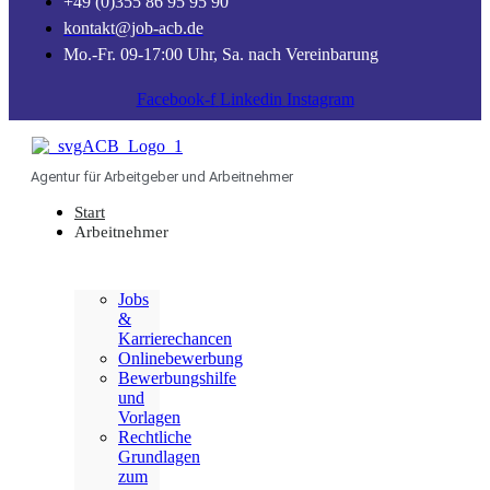
+49 (0)355 86 95 95 90
kontakt@job-acb.de
Mo.-Fr. 09-17:00 Uhr, Sa. nach Vereinbarung
Facebook-f
Linkedin
Instagram
Agentur für Arbeitgeber und Arbeitnehmer
Start
Arbeitnehmer
Jobs
&
Karrierechancen
Onlinebewerbung
Bewerbungshilfe
und
Vorlagen
Rechtliche
Grundlagen
zum