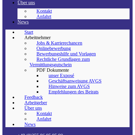
Über uns
Kontakt
Anfahrt
News
Start
Arbeitnehmer
Jobs & Karrierechancen
Onlinebewerbung
Bewerbungshilfe und Vorlagen
Rechtliche Grundlagen zum
Vermittlungsgutschein
PDF Dokumente
unser Exposé
Geschäftsanweisung AVGS
Hinweise zum AVGS
Empfehlungen des Beirats
Feedback
Arbeitgeber
Über uns
Kontakt
Anfahrt
News