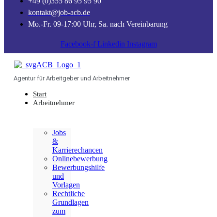
+49 (0)355 86 95 95 90
kontakt@job-acb.de
Mo.-Fr. 09-17:00 Uhr, Sa. nach Vereinbarung
Facebook-f
Linkedin
Instagram
Agentur für Arbeitgeber und Arbeitnehmer
Start
Arbeitnehmer
Jobs
&
Karrierechancen
Onlinebewerbung
Bewerbungshilfe
und
Vorlagen
Rechtliche
Grundlagen
zum