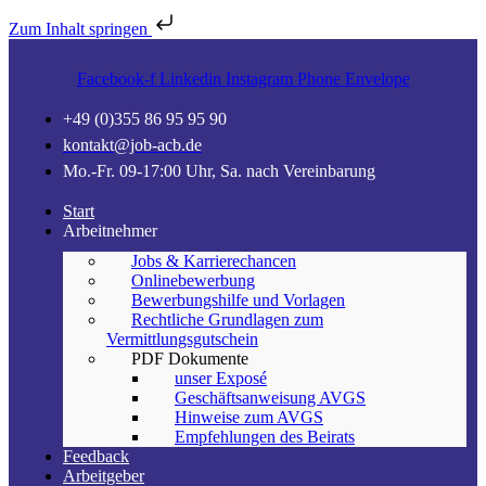
Zum Inhalt springen
Facebook-f
Linkedin
Instagram
Phone
Envelope
+49 (0)355 86 95 95 90
kontakt@job-acb.de
Mo.-Fr. 09-17:00 Uhr, Sa. nach Vereinbarung
Start
Arbeitnehmer
Jobs & Karrierechancen
Onlinebewerbung
Bewerbungshilfe und Vorlagen
Rechtliche Grundlagen zum
Vermittlungsgutschein
PDF Dokumente
unser Exposé
Geschäftsanweisung AVGS
Hinweise zum AVGS
Empfehlungen des Beirats
Feedback
Arbeitgeber