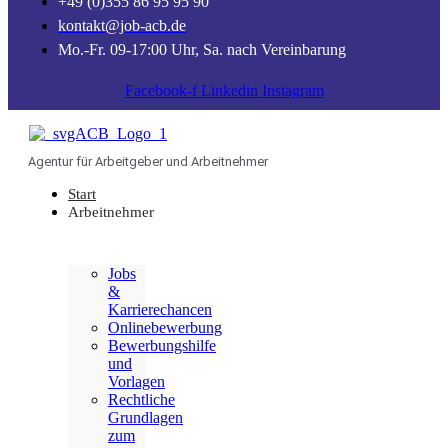
+49 (0)355 86 95 95 90
kontakt@job-acb.de
Mo.-Fr. 09-17:00 Uhr, Sa. nach Vereinbarung
Facebook-f
Linkedin
Instagram
Agentur für Arbeitgeber und Arbeitnehmer
Start
Arbeitnehmer
Jobs
&
Karrierechancen
Onlinebewerbung
Bewerbungshilfe
und
Vorlagen
Rechtliche
Grundlagen
zum