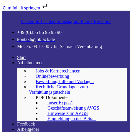
Zum Inhalt springen
Facebook-f
Linkedin
Instagram
Phone
Envelope
+49 (0)355 86 95 95 90
kontakt@job-acb.de
Mo.-Fr. 09-17:00 Uhr, Sa. nach Vereinbarung
Start
Arbeitnehmer
Jobs & Karrierechancen
Onlinebewerbung
Bewerbungshilfe und Vorlagen
Rechtliche Grundlagen zum
Vermittlungsgutschein
PDF Dokumente
unser Exposé
Geschäftsanweisung AVGS
Hinweise zum AVGS
Empfehlungen des Beirats
Feedback
Arbeitgeber