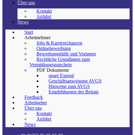
Über uns
Kontakt
Anfahrt
News
Start
Arbeitnehmer
Jobs & Karrierechancen
Onlinebewerbung
Bewerbungshilfe und Vorlagen
Rechtliche Grundlagen zum
Vermittlungsgutschein
PDF Dokumente
unser Exposé
Geschäftsanweisung AVGS
Hinweise zum AVGS
Empfehlungen des Beirats
Feedback
Arbeitgeber
Über uns
Kontakt
Anfahrt
News