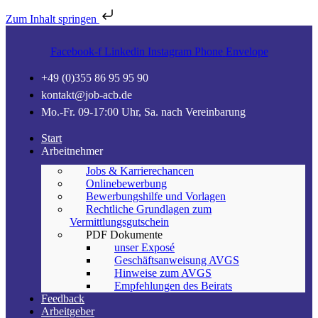
Zum Inhalt springen
Facebook-f
Linkedin
Instagram
Phone
Envelope
+49 (0)355 86 95 95 90
kontakt@job-acb.de
Mo.-Fr. 09-17:00 Uhr, Sa. nach Vereinbarung
Start
Arbeitnehmer
Jobs & Karrierechancen
Onlinebewerbung
Bewerbungshilfe und Vorlagen
Rechtliche Grundlagen zum
Vermittlungsgutschein
PDF Dokumente
unser Exposé
Geschäftsanweisung AVGS
Hinweise zum AVGS
Empfehlungen des Beirats
Feedback
Arbeitgeber