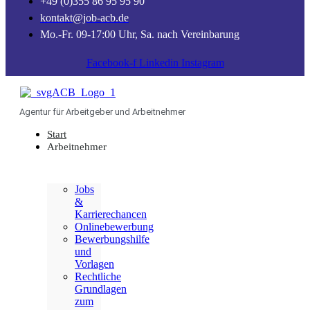
+49 (0)355 86 95 95 90
kontakt@job-acb.de
Mo.-Fr. 09-17:00 Uhr, Sa. nach Vereinbarung
Facebook-f
Linkedin
Instagram
Agentur für Arbeitgeber und Arbeitnehmer
Start
Arbeitnehmer
Jobs
&
Karrierechancen
Onlinebewerbung
Bewerbungshilfe
und
Vorlagen
Rechtliche
Grundlagen
zum