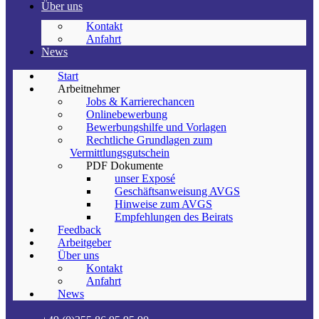
Über uns
Kontakt
Anfahrt
News
Start
Arbeitnehmer
Jobs & Karrierechancen
Onlinebewerbung
Bewerbungshilfe und Vorlagen
Rechtliche Grundlagen zum
Vermittlungsgutschein
PDF Dokumente
unser Exposé
Geschäftsanweisung AVGS
Hinweise zum AVGS
Empfehlungen des Beirats
Feedback
Arbeitgeber
Über uns
Kontakt
Anfahrt
News