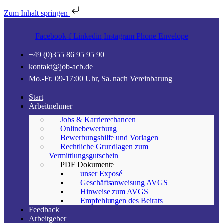
Zum Inhalt springen
Facebook-f
Linkedin
Instagram
Phone
Envelope
+49 (0)355 86 95 95 90
kontakt@job-acb.de
Mo.-Fr. 09-17:00 Uhr, Sa. nach Vereinbarung
Start
Arbeitnehmer
Jobs & Karrierechancen
Onlinebewerbung
Bewerbungshilfe und Vorlagen
Rechtliche Grundlagen zum
Vermittlungsgutschein
PDF Dokumente
unser Exposé
Geschäftsanweisung AVGS
Hinweise zum AVGS
Empfehlungen des Beirats
Feedback
Arbeitgeber