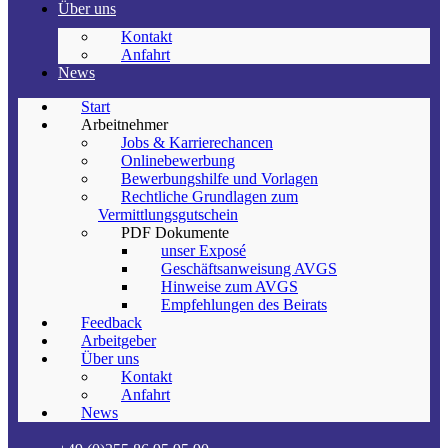
Über uns
Kontakt
Anfahrt
News
Start
Arbeitnehmer
Jobs & Karrierechancen
Onlinebewerbung
Bewerbungshilfe und Vorlagen
Rechtliche Grundlagen zum
Vermittlungsgutschein
PDF Dokumente
unser Exposé
Geschäftsanweisung AVGS
Hinweise zum AVGS
Empfehlungen des Beirats
Feedback
Arbeitgeber
Über uns
Kontakt
Anfahrt
News