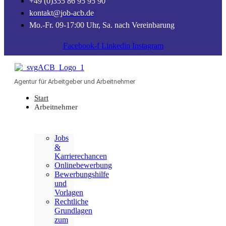
+49 (0)355 86 95 95 90
kontakt@job-acb.de
Mo.-Fr. 09-17:00 Uhr, Sa. nach Vereinbarung
Facebook-f
Linkedin
Instagram
Agentur für Arbeitgeber und Arbeitnehmer
Start
Arbeitnehmer
Jobs
&
Karrierechancen
Onlinebewerbung
Bewerbungshilfe
und
Vorlagen
Rechtliche
Grundlagen
zum