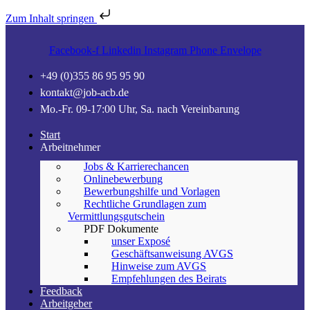
Zum Inhalt springen
Facebook-f
Linkedin
Instagram
Phone
Envelope
+49 (0)355 86 95 95 90
kontakt@job-acb.de
Mo.-Fr. 09-17:00 Uhr, Sa. nach Vereinbarung
Start
Arbeitnehmer
Jobs & Karrierechancen
Onlinebewerbung
Bewerbungshilfe und Vorlagen
Rechtliche Grundlagen zum
Vermittlungsgutschein
PDF Dokumente
unser Exposé
Geschäftsanweisung AVGS
Hinweise zum AVGS
Empfehlungen des Beirats
Feedback
Arbeitgeber