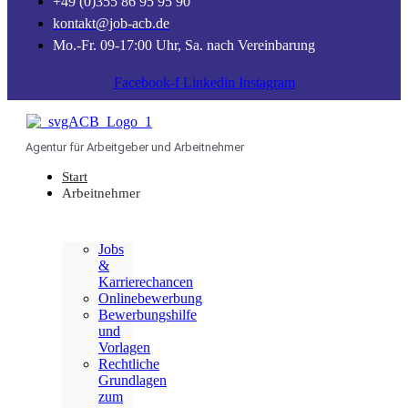
+49 (0)355 86 95 95 90
kontakt@job-acb.de
Mo.-Fr. 09-17:00 Uhr, Sa. nach Vereinbarung
Facebook-f
Linkedin
Instagram
Agentur für Arbeitgeber und Arbeitnehmer
Start
Arbeitnehmer
Jobs
&
Karrierechancen
Onlinebewerbung
Bewerbungshilfe
und
Vorlagen
Rechtliche
Grundlagen
zum