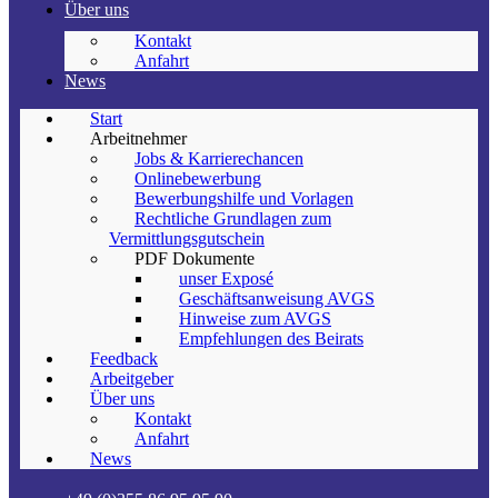
Über uns
Kontakt
Anfahrt
News
Start
Arbeitnehmer
Jobs & Karrierechancen
Onlinebewerbung
Bewerbungshilfe und Vorlagen
Rechtliche Grundlagen zum
Vermittlungsgutschein
PDF Dokumente
unser Exposé
Geschäftsanweisung AVGS
Hinweise zum AVGS
Empfehlungen des Beirats
Feedback
Arbeitgeber
Über uns
Kontakt
Anfahrt
News