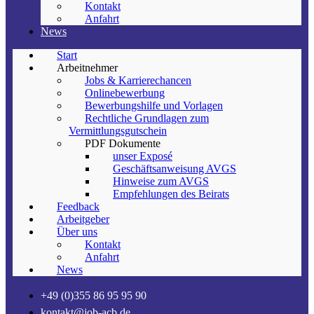
Kontakt
Anfahrt
News
Start
Arbeitnehmer
Jobs & Karrierechancen
Onlinebewerbung
Bewerbungshilfe und Vorlagen
Rechtliche Grundlagen zum
Vermittlungsgutschein
PDF Dokumente
unser Exposé
Geschäftsanweisung AVGS
Hinweise zum AVGS
Empfehlungen des Beirats
Feedback
Arbeitgeber
Über uns
Kontakt
Anfahrt
News
+49 (0)355 86 95 95 90
kontakt@job-acb.de