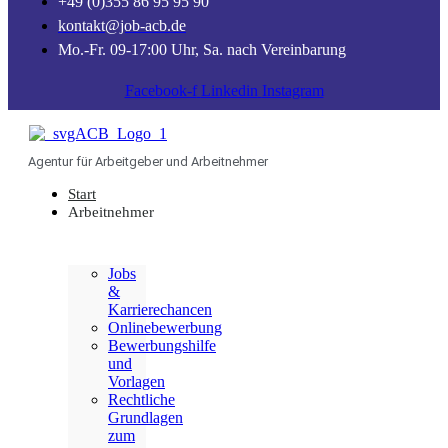
+49 (0)355 86 95 95 90
kontakt@job-acb.de
Mo.-Fr. 09-17:00 Uhr, Sa. nach Vereinbarung
Facebook-f
Linkedin
Instagram
Agentur für Arbeitgeber und Arbeitnehmer
Start
Arbeitnehmer
Jobs
&
Karrierechancen
Onlinebewerbung
Bewerbungshilfe
und
Vorlagen
Rechtliche
Grundlagen
zum