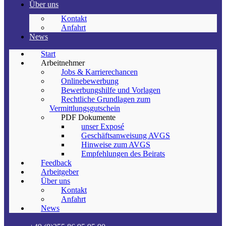
Über uns
Kontakt
Anfahrt
News
Start
Arbeitnehmer
Jobs & Karrierechancen
Onlinebewerbung
Bewerbungshilfe und Vorlagen
Rechtliche Grundlagen zum
Vermittlungsgutschein
PDF Dokumente
unser Exposé
Geschäftsanweisung AVGS
Hinweise zum AVGS
Empfehlungen des Beirats
Feedback
Arbeitgeber
Über uns
Kontakt
Anfahrt
News