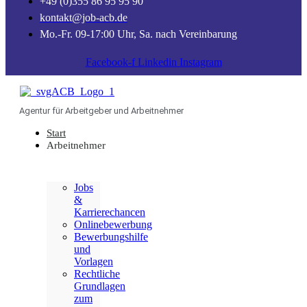
+49 (0)355 86 95 95 90
kontakt@job-acb.de
Mo.-Fr. 09-17:00 Uhr, Sa. nach Vereinbarung
Facebook-f
Linkedin
Instagram
Agentur für Arbeitgeber und Arbeitnehmer
Start
Arbeitnehmer
Jobs
&
Karrierechancen
Onlinebewerbung
Bewerbungshilfe
und
Vorlagen
Rechtliche
Grundlagen
zum