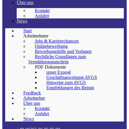
Über uns
Kontakt
Anfahrt
News
Start
Arbeitnehmer
Jobs & Karrierechancen
Onlinebewerbung
Bewerbungshilfe und Vorlagen
Rechtliche Grundlagen zum
Vermittlungsgutschein
PDF Dokumente
unser Exposé
Geschäftsanweisung AVGS
Hinweise zum AVGS
Empfehlungen des Beirats
Feedback
Arbeitgeber
Über uns
Kontakt
Anfahrt
News