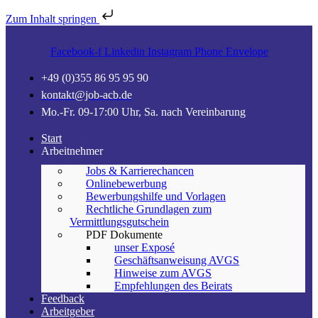
Zum Inhalt springen
Facebook-f
Linkedin
Instagram
Phone
Envelope
+49 (0)355 86 95 95 90
kontakt@job-acb.de
Mo.-Fr. 09-17:00 Uhr, Sa. nach Vereinbarung
Start
Arbeitnehmer
Jobs & Karrierechancen
Onlinebewerbung
Bewerbungshilfe und Vorlagen
Rechtliche Grundlagen zum
Vermittlungsgutschein
PDF Dokumente
unser Exposé
Geschäftsanweisung AVGS
Hinweise zum AVGS
Empfehlungen des Beirats
Feedback
Arbeitgeber