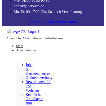
+49 (0)355 86 95 95 90
kontakt@job-acb.de
Mo.-Fr. 09-17:00 Uhr, Sa. nach Vereinbarung
Facebook-f
Linkedin
Instagram
Agentur für Arbeitgeber und Arbeitnehmer
Start
Arbeitnehmer
Jobs
&
Karrierechancen
Onlinebewerbung
Bewerbungshilfe
und
Vorlagen
Rechtliche
Grundlagen
zum