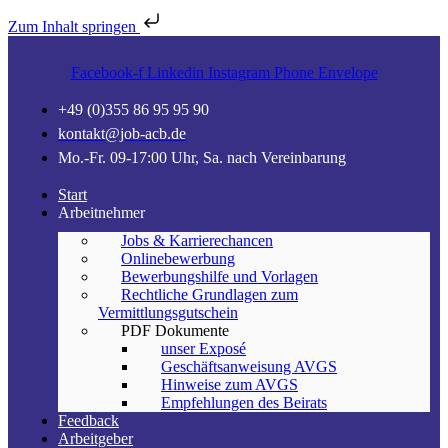
Zum Inhalt springen
Facebook-f
Linkedin
Instagram
Phone
Envelope
+49 (0)355 86 95 95 90
kontakt@job-acb.de
Mo.-Fr. 09-17:00 Uhr, Sa. nach Vereinbarung
Start
Arbeitnehmer
Jobs & Karrierechancen
Onlinebewerbung
Bewerbungshilfe und Vorlagen
Rechtliche Grundlagen zum
Vermittlungsgutschein
PDF Dokumente
unser Exposé
Geschäftsanweisung AVGS
Hinweise zum AVGS
Empfehlungen des Beirats
Feedback
Arbeitgeber