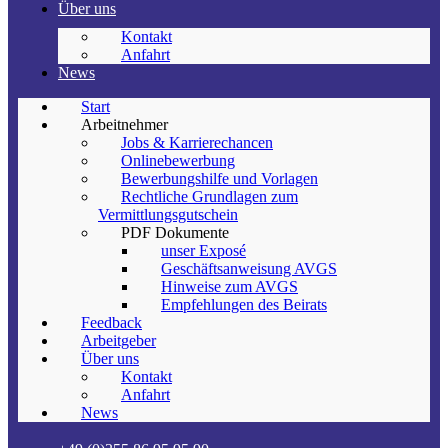
Über uns
Kontakt
Anfahrt
News
Start
Arbeitnehmer
Jobs & Karrierechancen
Onlinebewerbung
Bewerbungshilfe und Vorlagen
Rechtliche Grundlagen zum
Vermittlungsgutschein
PDF Dokumente
unser Exposé
Geschäftsanweisung AVGS
Hinweise zum AVGS
Empfehlungen des Beirats
Feedback
Arbeitgeber
Über uns
Kontakt
Anfahrt
News