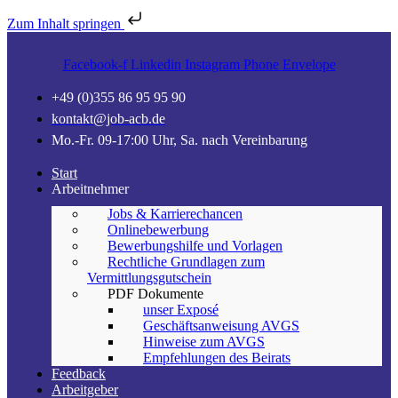
Zum Inhalt springen
Facebook-f
Linkedin
Instagram
Phone
Envelope
+49 (0)355 86 95 95 90
kontakt@job-acb.de
Mo.-Fr. 09-17:00 Uhr, Sa. nach Vereinbarung
Start
Arbeitnehmer
Jobs & Karrierechancen
Onlinebewerbung
Bewerbungshilfe und Vorlagen
Rechtliche Grundlagen zum
Vermittlungsgutschein
PDF Dokumente
unser Exposé
Geschäftsanweisung AVGS
Hinweise zum AVGS
Empfehlungen des Beirats
Feedback
Arbeitgeber