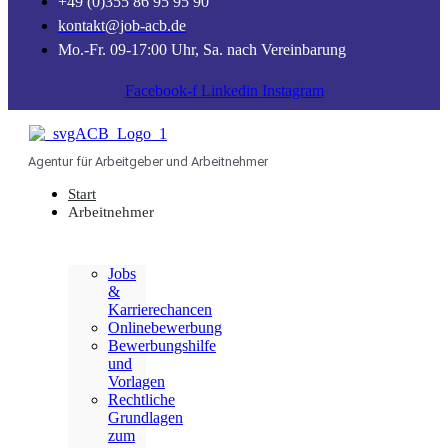
+49 (0)355 86 95 95 90
kontakt@job-acb.de
Mo.-Fr. 09-17:00 Uhr, Sa. nach Vereinbarung
Facebook-f
Linkedin
Instagram
Agentur für Arbeitgeber und Arbeitnehmer
Start
Arbeitnehmer
Jobs
&
Karrierechancen
Onlinebewerbung
Bewerbungshilfe
und
Vorlagen
Rechtliche
Grundlagen
zum