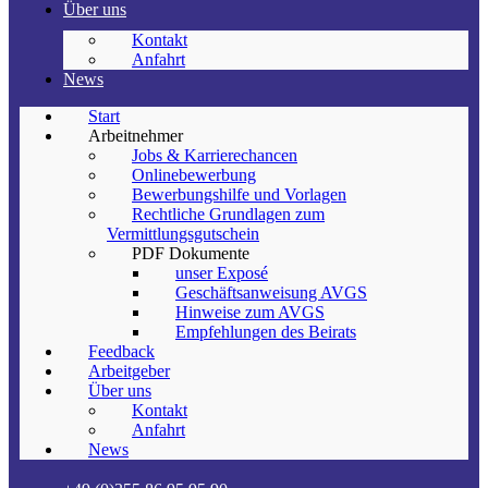
Über uns
Kontakt
Anfahrt
News
Start
Arbeitnehmer
Jobs & Karrierechancen
Onlinebewerbung
Bewerbungshilfe und Vorlagen
Rechtliche Grundlagen zum
Vermittlungsgutschein
PDF Dokumente
unser Exposé
Geschäftsanweisung AVGS
Hinweise zum AVGS
Empfehlungen des Beirats
Feedback
Arbeitgeber
Über uns
Kontakt
Anfahrt
News