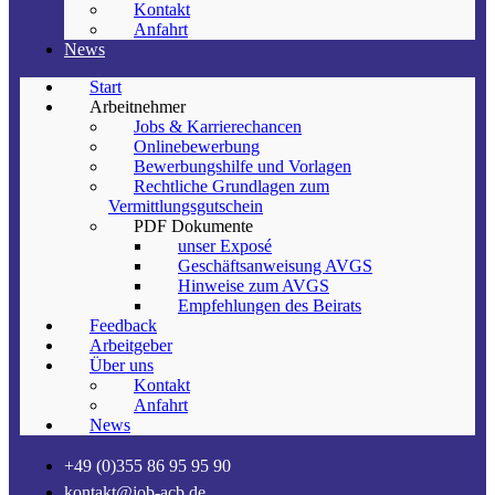
Kontakt
Anfahrt
News
Start
Arbeitnehmer
Jobs & Karrierechancen
Onlinebewerbung
Bewerbungshilfe und Vorlagen
Rechtliche Grundlagen zum
Vermittlungsgutschein
PDF Dokumente
unser Exposé
Geschäftsanweisung AVGS
Hinweise zum AVGS
Empfehlungen des Beirats
Feedback
Arbeitgeber
Über uns
Kontakt
Anfahrt
News
+49 (0)355 86 95 95 90
kontakt@job-acb.de